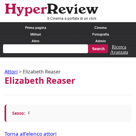
Prima pagina
Cinema
Militari
Fotografia
Altro
Admin
Ricerca
Avanzata
Attori
>
Elizabeth Reaser
Elizabeth Reaser
Sesso:
F
Torna all'elenco attori