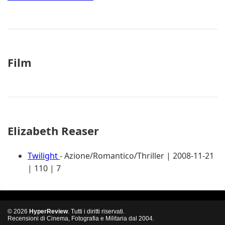
Film
Elizabeth Reaser
Twilight
- Azione/Romantico/Thriller | 2008-11-21
| 110 | 7
© 2026
HyperReview
. Tutti i diritti riservati.
Recensioni di Cinema, Fotografia e Militaria dal 2004.