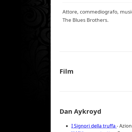
Attore, commediografo, musici
The Blues Brothers.
Film
Dan Aykroyd
I Signori della truffa
- Azion