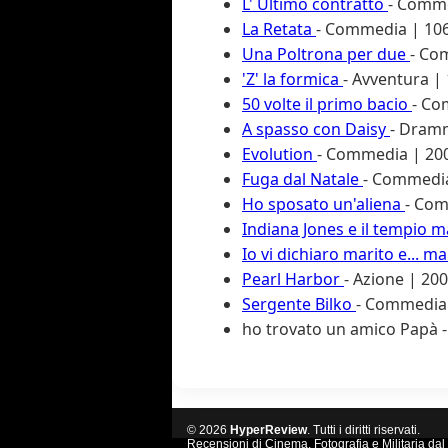
L' Ultimo contratto
- Comme
La Retata
- Commedia | 10
Una Poltrona per due
- Co
'Z' la formica
- Avventura |
50 volte il primo bacio
- Co
A spasso con Daisy
- Dramm
Evolution
- Commedia | 2001
Fuga dal Natale
- Commedia 
Ho sposato un'aliena
- Com
Indiana Jones e il tempio 
Io vi dichiaro marito e... m
Pearl Harbor
- Azione | 200
Sergente Bilko
- Commedia 
ho trovato un amico Papà
© 2026
HyperReview
. Tutti i diritti riservati.
Recensioni di Cinema, Fotografia e Militaria dal