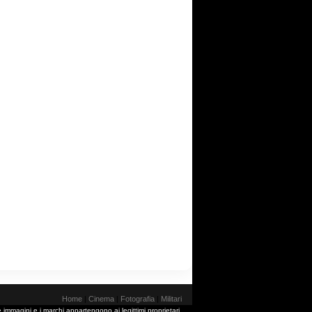
Home
|
Cinema
|
Fotografia
|
Militari
 immagini e i marchi appartengono ai legittimi proprietari.