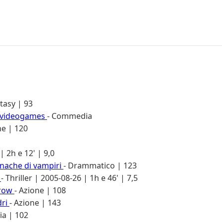
ntasy | 93
i videogames
- Commedia
ne | 120
 | 2h e 12' | 9,0
onache di vampiri
- Drammatico | 123
r
- Thriller | 2005-08-26 | 1h e 46' | 7,5
rrow
- Azione | 108
dri
- Azione | 143
a | 102