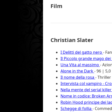
Film
Christian Slater
I Delitti del gatto nero
- Fa
Il Piccolo grande mago de
Una Vita al massimo
- Azio
Alone in the Dark
- 96 | 5,0
Il nome della rosa
- Thriller
Intervista col vampiro - Cr
Nella mente del serial kille
Nome in codice: Broken A
Robin Hood principe dei la
Schegge di follia
- Commedi